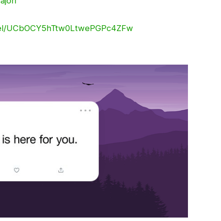
ajori
nnel/UCbOCY5hTtw0LtwePGPc4ZFw