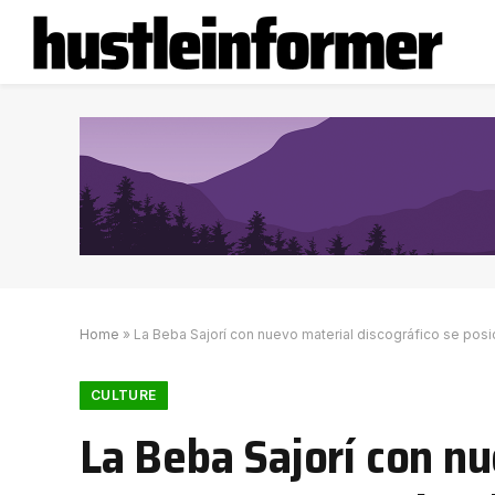
Home
»
La Beba Sajorí con nuevo material discográfico se posi
CULTURE
La Beba Sajorí con nu